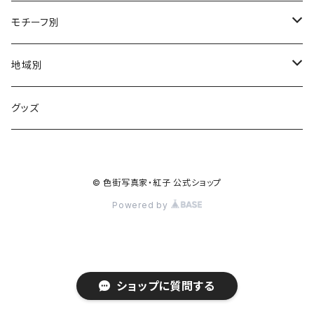
モチーフ別
ステンドグラス
地域別
豆タイル
北海道・東北エリア
グッズ
青森県
性風俗街
関東エリア
© 色街写真家・紅子 公式ショップ
東京都
ネオン
中部エリア
Powered by
静岡県
近畿エリア
山梨県
京都府
中国・四国エリア
ショップに質問する